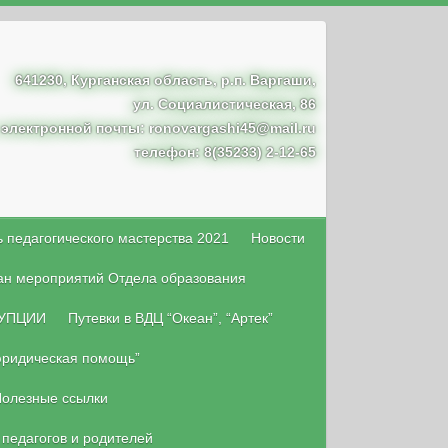
641230, Курганская область, р.п. Варгаши,
ул. Социалистическая, 86
 электронной почты: ronovargashi45@mail.ru
телефон: 8(35233) 2-12-65
 педагогического мастерства 2021
Новости
ан мероприятий Отдела образования
УПЦИИ
Путевки в ВДЦ “Океан”, “Артек”
юридическая помощь”
олезные ссылки
 педагогов и родителей