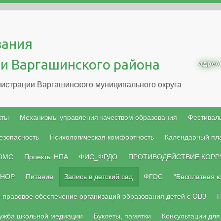
вания
и Варгашинского района
адрес
истрации Варгашинского муниципального округа
кты
Механизмы управления качеством образования
Фестиваль
езопасность
Психологическая комфортность
Календарный пл
 ОМС
Проекты НПА
ФИС_ФРДО
ПРОТИВОДЕЙСТВИЕ КОРР
НОР
Питание
Запись в детский сад
ФГОС
“Бесплатная 
-правовое обеспечение организаций образования детей с ОВЗ
П
ужба школьной медиации
Буклеты, памятки
Консультации для