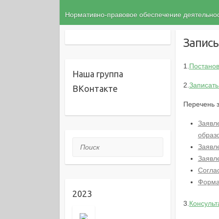
Нормативно-правовое обеспечение деятельн
Запись
1.
Постанов
Наша группа
2.
Записать
ВКонтакте
Перечень 
Заявл
образ
Поиск
Заявл
Заявл
Согла
Форма
2023
3.
Консульт