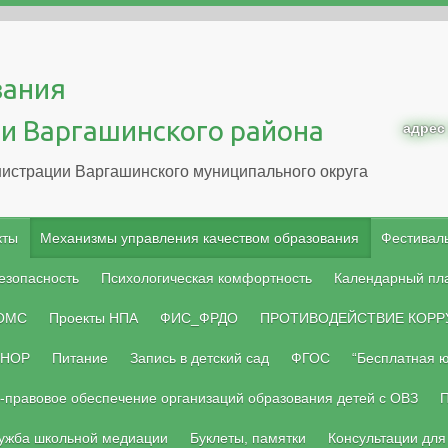
вания
и Варгашинского района
адрес
истрации Варгашинского муниципального округа
кты
Механизмы управления качеством образования
Фестиваль
езопасность
Психологическая комфортность
Календарный пл
 ОМС
Проекты НПА
ФИС_ФРДО
ПРОТИВОДЕЙСТВИЕ КОРР
НОР
Питание
Запись в детский сад
ФГОС
“Бесплатная 
-правовое обеспечение организаций образования детей с ОВЗ
П
ужба школьной медиации
Буклеты, памятки
Консультации для