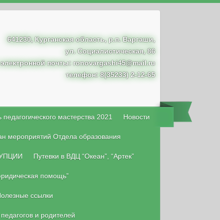
641230, Курганская область, р.п. Варгаши,
ул. Социалистическая, 86
 электронной почты: ronovargashi45@mail.ru
телефон: 8(35233) 2-12-65
 педагогического мастерства 2021
Новости
ан мероприятий Отдела образования
УПЦИИ
Путевки в ВДЦ “Океан”, “Артек”
юридическая помощь”
олезные ссылки
 педагогов и родителей