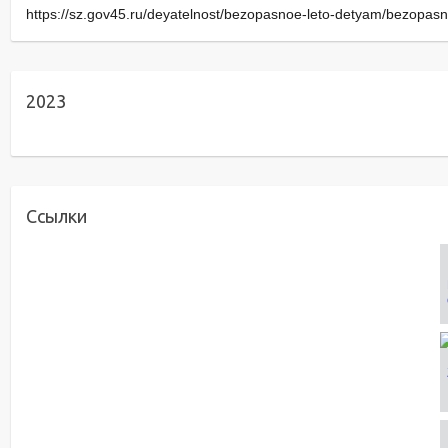
https://sz.gov45.ru/deyatelnost/bezopasnoe-leto-detyam/bezopasn
2023
Ссылки
Title
Zaural ON