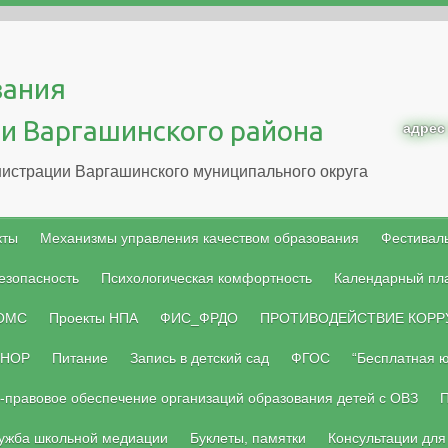
вания
и Варгашинского района
адрес
истрации Варгашинского муниципального округа
кты
Механизмы управления качеством образования
Фестиваль
езопасность
Психологическая комфортность
Календарный пл
 ОМС
Проекты НПА
ФИС_ФРДО
ПРОТИВОДЕЙСТВИЕ КОРР
НОР
Питание
Запись в детский сад
ФГОС
“Бесплатная 
-правовое обеспечение организаций образования детей с ОВЗ
П
ужба школьной медиации
Буклеты, памятки
Консультации для