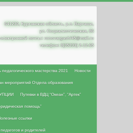
641230, Курганская область, р.п. Варгаши,
ул. Социалистическая, 86
 электронной почты: ronovargashi45@mail.ru
телефон: 8(35233) 2-12-65
 педагогического мастерства 2021
Новости
ан мероприятий Отдела образования
УПЦИИ
Путевки в ВДЦ “Океан”, “Артек”
юридическая помощь”
олезные ссылки
 педагогов и родителей