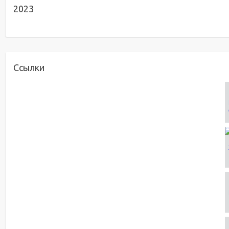
2023
Ссылки
Title
Zaural ON
Title