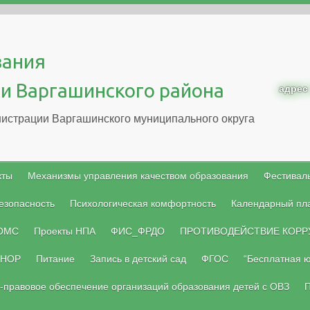
вания
и Варгашинского района
адрес
истрации Варгашинского муниципального округа
кты
Механизмы управления качеством образования
Фестиваль
езопасность
Психологическая комфортность
Календарный пл
 ОМС
Проекты НПА
ФИС_ФРДО
ПРОТИВОДЕЙСТВИЕ КОРР
НОР
Питание
Запись в детский сад
ФГОС
“Бесплатная 
-правовое обеспечение организаций образования детей с ОВЗ
П