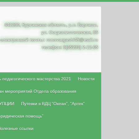
641230, Курганская область, р.п. Варгаши,
ул. Социалистическая, 86
 электронной почты: ronovargashi45@mail.ru
телефон: 8(35233) 2-12-65
 педагогического мастерства 2021
Новости
ан мероприятий Отдела образования
УПЦИИ
Путевки в ВДЦ “Океан”, “Артек”
юридическая помощь”
олезные ссылки