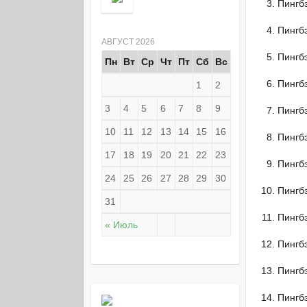
Пингб
Пингб
АВГУСТ 2026
Пингб
Пн
Вт
Ср
Чт
Пт
Сб
Вс
Пингб
1
2
3
4
5
6
7
8
9
Пингб
10
11
12
13
14
15
16
Пингб
17
18
19
20
21
22
23
Пингб
24
25
26
27
28
29
30
Пингб
31
Пингб
« Июль
Пингб
Пингб
Пингб