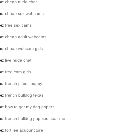
эк:
cheap nude chat
эк:
cheap sex webcams
эк:
free sex cams
эк:
cheap adult webcams
эк:
cheap webcam girls
эк:
live nude chat
эк:
free cam girls
эк:
french pitbull puppy
эк:
french bulldog texas
эк:
how to get my dog papers
эк:
french bulldog puppies near me
эк:
fort lee acupuncture