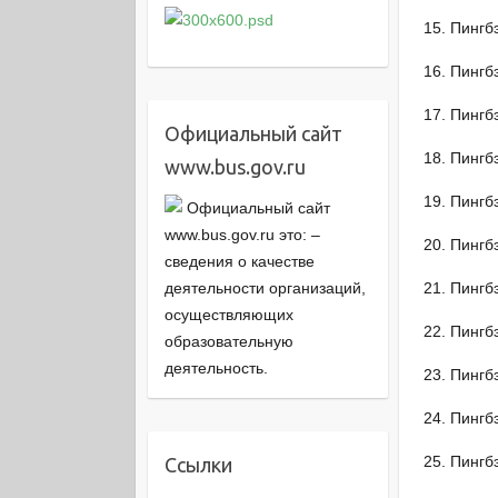
Пингб
Пингб
Пингб
Официальный сайт
Пингб
www.bus.gov.ru
Пингб
Официальный сайт
www.bus.gov.ru это: –
Пингб
cведения о качестве
деятельности организаций,
Пингб
осуществляющих
Пингб
образовательную
деятельность.
Пингб
Пингб
Пингб
Ссылки