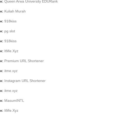
эк:
Queen Arwa University EDURank
эк:
Kuliah Murah
эк:
918kiss
эк:
pg slot
эк:
918kiss
эк:
ItMe.Xyz
эк:
Premium URL Shortener
эк:
itme.xyz
эк:
Instagram URL Shortener
эк:
itme.xyz
эк:
MasumINTL
эк:
ItMe.Xyz