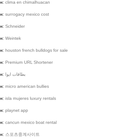
эк:
clima en chimalhuacan
эк:
surrogacy mexico cost
эк:
Schneider
эк:
Weintek
эк:
houston french bulldogs for sale
эк:
Premium URL Shortener
эк:
بطاقات ايوا
эк:
micro american bullies
эк:
isla mujeres luxury rentals
эк:
playnet app
эк:
cancun mexico boat rental
эк:
스포츠중계사이트