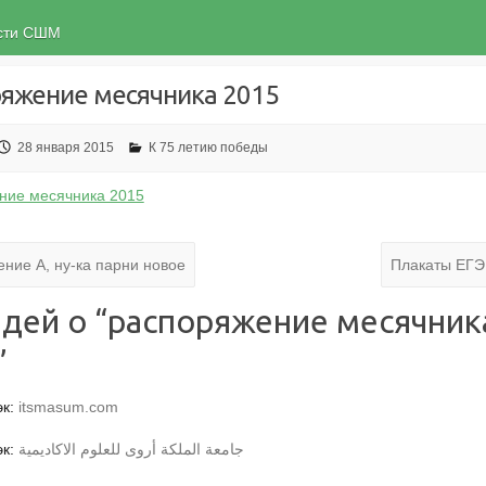
ости СШМ
ряжение месячника 2015
28 января 2015
К 75 летию победы
ние месячника 2015
ние А, ну-ка парни новое
Плакаты ЕГЭ
дей о “
распоряжение месячник
”
эк:
itsmasum.com
эк:
جامعة الملكة أروى للعلوم الاكاديمية