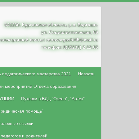
641230, Курганская область, р.п. Варгаши,
ул. Социалистическая, 86
 электронной почты: ronovargashi45@mail.ru
телефон: 8(35233) 2-12-65
 педагогического мастерства 2021
Новости
ан мероприятий Отдела образования
УПЦИИ
Путевки в ВДЦ “Океан”, “Артек”
юридическая помощь”
олезные ссылки
 педагогов и родителей