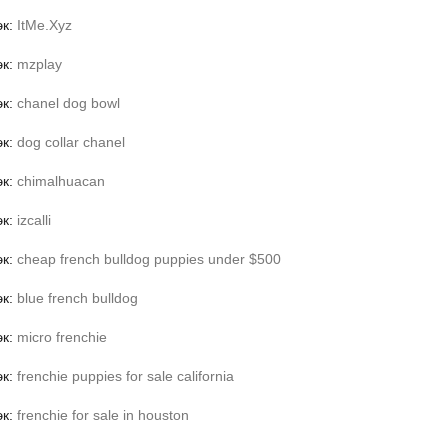
эк:
ItMe.Xyz
эк:
mzplay
эк:
chanel dog bowl
эк:
dog collar chanel
эк:
chimalhuacan
эк:
izcalli
эк:
cheap french bulldog puppies under $500
эк:
blue french bulldog
эк:
micro frenchie
эк:
frenchie puppies for sale california
эк:
frenchie for sale in houston