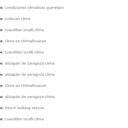
эк:
condiciones climaticas queretaro
эк:
culiacan clima
эк:
cuautitlan izcalli clima
эк:
clima en chimalhuacan
эк:
cuautitlan izcalli clima
эк:
atizapán de zaragoza clima
эк:
atizapán de zaragoza clima
эк:
clima en chimalhuacan
эк:
atizapán de zaragoza clima
эк:
french bulldog rescue
эк:
cuautitlan izcalli clima