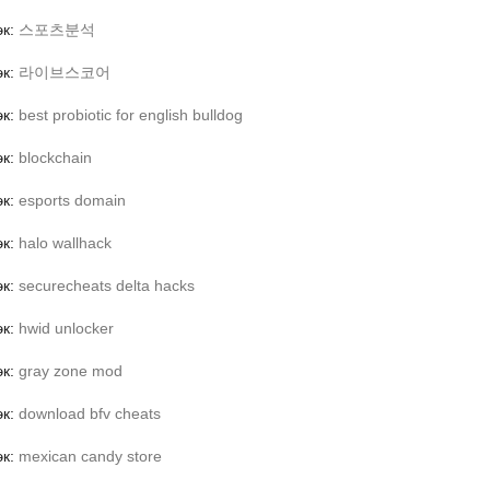
эк:
스포츠분석
эк:
라이브스코어
эк:
best probiotic for english bulldog
эк:
blockchain
эк:
esports domain
эк:
halo wallhack
эк:
securecheats delta hacks
эк:
hwid unlocker
эк:
gray zone mod
эк:
download bfv cheats
эк:
mexican candy store