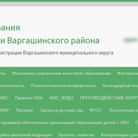
вания
и Варгашинского района
адрес
истрации Варгашинского муниципального округа
кты
Механизмы управления качеством образования
Фестиваль
езопасность
Психологическая комфортность
Календарный пл
 ОМС
Проекты НПА
ФИС_ФРДО
ПРОТИВОДЕЙСТВИЕ КОРР
НОР
Питание
Запись в детский сад
ФГОС
“Бесплатная 
-правовое обеспечение организаций образования детей с ОВЗ
П
ужба школьной медиации
Буклеты, памятки
Консультации для