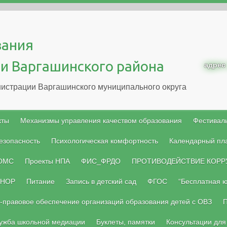
вания
и Варгашинского района
адрес
истрации Варгашинского муниципального округа
кты
Механизмы управления качеством образования
Фестиваль
езопасность
Психологическая комфортность
Календарный пл
 ОМС
Проекты НПА
ФИС_ФРДО
ПРОТИВОДЕЙСТВИЕ КОРР
НОР
Питание
Запись в детский сад
ФГОС
“Бесплатная 
-правовое обеспечение организаций образования детей с ОВЗ
П
ужба школьной медиации
Буклеты, памятки
Консультации для