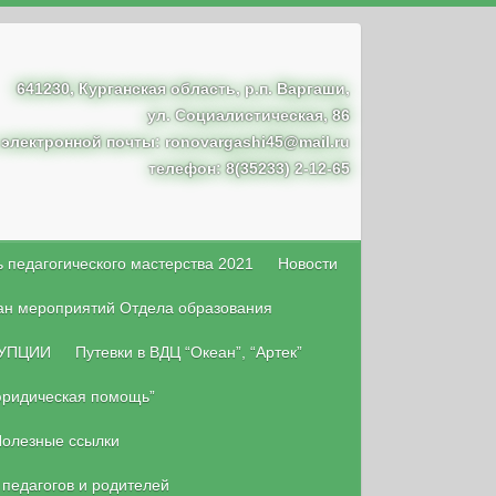
641230, Курганская область, р.п. Варгаши,
ул. Социалистическая, 86
 электронной почты: ronovargashi45@mail.ru
телефон: 8(35233) 2-12-65
 педагогического мастерства 2021
Новости
ан мероприятий Отдела образования
УПЦИИ
Путевки в ВДЦ “Океан”, “Артек”
юридическая помощь”
олезные ссылки
 педагогов и родителей