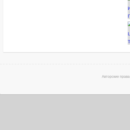
Title
Title
Авторские права