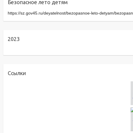
Безопасное лето детям
https://sz.gov45.ru/deyatelnost/bezopasnoe-leto-detyam/bezopasn
2023
Ссылки
Title
Zaural ON