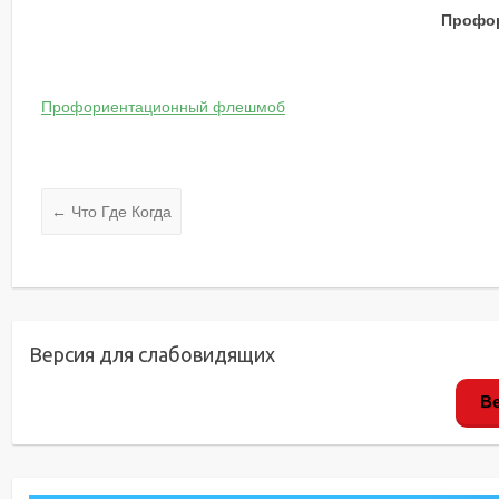
Профор
Профориентационный флешмоб
←
Что Где Когда
Версия для слабовидящих
Ве