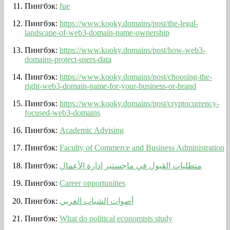
Пингбэк:
fue
Пингбэк:
https://www.kooky.domains/post/the-legal-
landscape-of-web3-domain-name-ownership
Пингбэк:
https://www.kooky.domains/post/how-web3-
domains-protect-users-data
Пингбэк:
https://www.kooky.domains/post/choosing-the-
right-web3-domain-name-for-your-business-or-brand
Пингбэк:
https://www.kooky.domains/post/cryptocurrency-
focused-web3-domains
Пингбэк:
Academic Advising
Пингбэк:
Faculty of Commerce and Business Administration
Пингбэк:
متطلبات القبول في ماجستير إدارة الأعمال
Пингбэк:
Career opportunities
Пингбэк:
أصوات الشباب العربي
Пингбэк:
What do political economists study