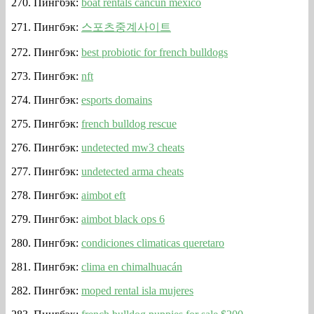
Пингбэк:
boat rentals cancun mexico
Пингбэк:
스포츠중계사이트
Пингбэк:
best probiotic for french bulldogs
Пингбэк:
nft
Пингбэк:
esports domains
Пингбэк:
french bulldog rescue
Пингбэк:
undetected mw3 cheats
Пингбэк:
undetected arma cheats
Пингбэк:
aimbot eft
Пингбэк:
aimbot black ops 6
Пингбэк:
condiciones climaticas queretaro
Пингбэк:
clima en chimalhuacán
Пингбэк:
moped rental isla mujeres