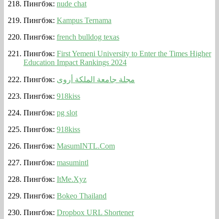
Пингбэк:
nude chat
Пингбэк:
Kampus Ternama
Пингбэк:
french bulldog texas
Пингбэк:
First Yemeni University to Enter the Times Higher
Education Impact Rankings 2024
Пингбэк:
مجلة جامعة الملكة أروى
Пингбэк:
918kiss
Пингбэк:
pg slot
Пингбэк:
918kiss
Пингбэк:
MasumINTL.Com
Пингбэк:
masumintl
Пингбэк:
ItMe.Xyz
Пингбэк:
Bokeo Thailand
Пингбэк:
Dropbox URL Shortener