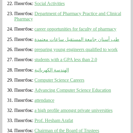
Пингбэк:
Social Activities
Пингбэк:
Department of Pharmacy Practice and Clinical
Pharmacy
Пингбэк:
career opportunities for faculty of pharmacy
Пингбэк:
طب أسنان جامعة المستقبل ساعات معتمدة
Пингбэк:
preparing young engineers qualified to work
Пингбэк:
students with a GPA less than 2.0
Пингбэк:
الهندسة الكهربائية
Пингбэк:
Computer Science Careers
Пингбэк:
Advancing Computer Science Education
Пингбэк:
attendance
Пингбэк:
a high profile amongst private universities
Пингбэк:
Prof. Hesham Arafat
Пингбэк:
Chairman of the Board of Trustees