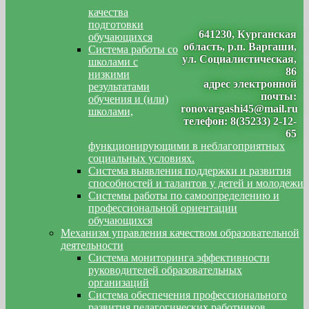
качества
подготовки
641230, Курганская
обучающихся
область, р.п. Варгаши,
Система работы со
ул. Социалистическая,
школами с
86
низкими
адрес электронной
результатами
почты:
обучения и (или)
ronovargashi45@mail.ru
школами,
телефон: 8(35233) 2-12-
65
функционирующими в неблагоприятных
социальных условиях.
Система выявления поддержки и развития
способностей и талантов у детей и молодежи
Системы работы по самоопределению и
профессиональной ориентации
обучающихся
Механизм управления качеством образовательной
деятельности
Система мониторинга эффективности
руководителей образовательных
организаций
Система обеспечения профессионального
развития педагогических работников