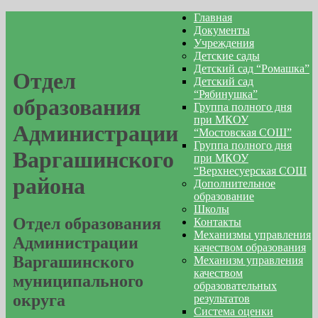
Главная
Документы
Учреждения
Детские сады
Детский сад “Ромашка”
Отдел
Детский сад
“Рябинушка”
образования
Группа полного дня
при МКОУ
Администрации
“Мостовская СОШ”
Группа полного дня
Варгашинского
при МКОУ
“Верхнесуерская СОШ
района
Дополнительное
образование
Школы
Отдел образования
Контакты
Механизмы управления
Администрации
качеством образования
Варгашинского
Механизм управления
качеством
муниципального
образовательных
округа
результатов
Система оценки