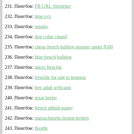
Пингбэк:
FB URL Shortener
Пингбэк:
itme.xyz
Пингбэк:
mzplay
Пингбэк:
dog collar chanel
Пингбэк:
cheap french bulldog puppies under $500
Пингбэк:
blue french bulldog
Пингбэк:
micro frenchie
Пингбэк:
frenchie for sale in houston
Пингбэк:
free adult webcams
Пингбэк:
texas heeler
Пингбэк:
french pitbull puppy
Пингбэк:
massachusetts boston terriers
Пингбэк:
floodle