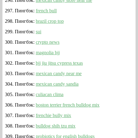
Пингбэк:
mexican candy store near me
Пингбэк:
french bull
Пингбэк:
brazil crop top
Пингбэк:
sui
Пингбэк:
crypto news
Пингбэк:
magnolia bjj
Пингбэк:
bjj jiu jitsu cypress texas
Пингбэк:
mexican candy near me
Пингбэк:
mexican candy sandia
Пингбэк:
culiacan clima
Пингбэк:
boston terrier french bulldog mix
Пингбэк:
frenchie bully mix
Пингбэк:
bulldog shih tzu mix
Пингбэк:
probiotics for english bulldogs