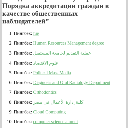
Порядка аккредитации граждан в
качестве общественных
наблюдателей
”
Пингбэк:
fue
Пингбэк:
Human Resources Management degree
Пингбэк:
عملية التقديم لجامعة المستقبل
Пингбэк:
علوم الاقتصاد
Пингбэк:
Political Mass Media
Пингбэк:
Diagnosis and Oral Radiology Department
Пингбэк:
Orthodontics
Пингбэк:
كلية إدارة الأعمال في مصر
Пингбэк:
Cloud Computing
Пингбэк:
computer science alumni