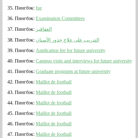
Пингбэк:
fue
Пингбэк:
Examination Committees
Пингбэк:
العقاقير
Пингбэк:
التدريب على علاج جذور الأسنان
Пингбэк:
Application fee for future university
Пингбэк:
Campus visits and interviews for future university
Пингбэк:
Graduate programs at future university
Пингбэк:
Maillot de football
Пингбэк:
Maillot de football
Пингбэк:
Maillot de football
Пингбэк:
Maillot de football
Пингбэк:
Maillot de football
Пингбэк:
Maillot de football