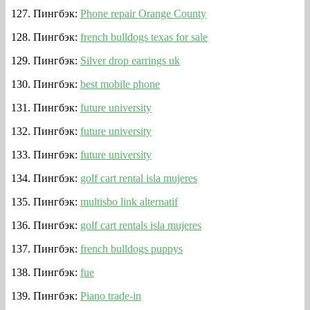
Пингбэк:
Phone repair Orange County
Пингбэк:
french bulldogs texas for sale
Пингбэк:
Silver drop earrings uk
Пингбэк:
best mobile phone
Пингбэк:
future university
Пингбэк:
future university
Пингбэк:
future university
Пингбэк:
golf cart rental isla mujeres
Пингбэк:
multisbo link alternatif
Пингбэк:
golf cart rentals isla mujeres
Пингбэк:
french bulldogs puppys
Пингбэк:
fue
Пингбэк:
Piano trade-in