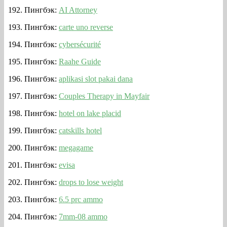
Пингбэк:
AI Attorney
Пингбэк:
carte uno reverse
Пингбэк:
cybersécurité
Пингбэк:
Raahe Guide
Пингбэк:
aplikasi slot pakai dana
Пингбэк:
Couples Therapy in Mayfair
Пингбэк:
hotel on lake placid
Пингбэк:
catskills hotel
Пингбэк:
megagame
Пингбэк:
evisa
Пингбэк:
drops to lose weight
Пингбэк:
6.5 prc ammo
Пингбэк:
7mm-08 ammo