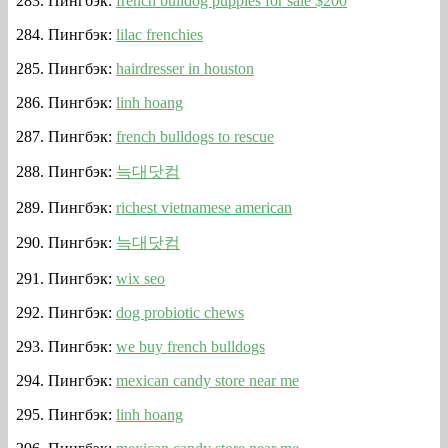
Пингбэк:
french bulldog puppies for sale $200
Пингбэк:
lilac frenchies
Пингбэк:
hairdresser in houston
Пингбэк:
linh hoang
Пингбэк:
french bulldogs to rescue
Пингбэк:
늑대닷컴
Пингбэк:
richest vietnamese american
Пингбэк:
늑대닷컴
Пингбэк:
wix seo
Пингбэк:
dog probiotic chews
Пингбэк:
we buy french bulldogs
Пингбэк:
mexican candy store near me
Пингбэк:
linh hoang