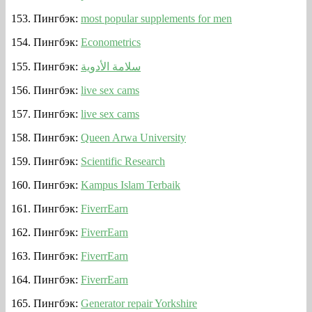
Пингбэк:
most popular supplements for men
Пингбэк:
Econometrics
Пингбэк:
سلامة الأدوية
Пингбэк:
live sex cams
Пингбэк:
live sex cams
Пингбэк:
Queen Arwa University
Пингбэк:
Scientific Research
Пингбэк:
Kampus Islam Terbaik
Пингбэк:
FiverrEarn
Пингбэк:
FiverrEarn
Пингбэк:
FiverrEarn
Пингбэк:
FiverrEarn
Пингбэк:
Generator repair Yorkshire