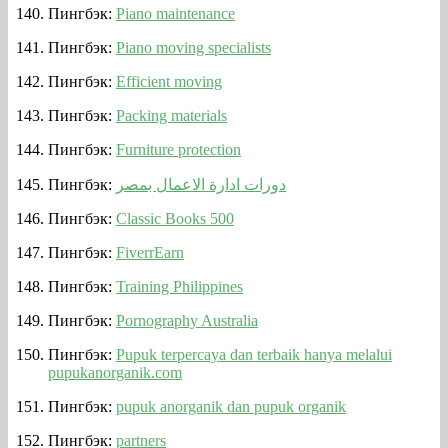
Пингбэк:
Piano maintenance
Пингбэк:
Piano moving specialists
Пингбэк:
Efficient moving
Пингбэк:
Packing materials
Пингбэк:
Furniture protection
Пингбэк:
دورات ادارة الاعمال بمصر
Пингбэк:
Classic Books 500
Пингбэк:
FiverrEarn
Пингбэк:
Training Philippines
Пингбэк:
Pornography Australia
Пингбэк:
Pupuk terpercaya dan terbaik hanya melalui
pupukanorganik.com
Пингбэк:
pupuk anorganik dan pupuk organik
Пингбэк:
partners