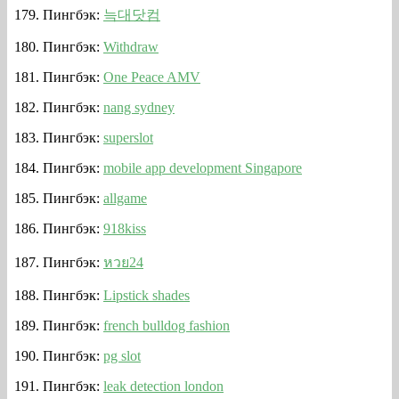
Пингбэк:
늑대닷컴
Пингбэк:
Withdraw
Пингбэк:
One Peace AMV
Пингбэк:
nang sydney
Пингбэк:
superslot
Пингбэк:
mobile app development Singapore
Пингбэк:
allgame
Пингбэк:
918kiss
Пингбэк:
หวย24
Пингбэк:
Lipstick shades
Пингбэк:
french bulldog fashion
Пингбэк:
pg slot
Пингбэк:
leak detection london