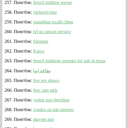
Пингбэк:
french bulldog rescue
Пингбэк:
vietravel tour
Пингбэк:
cuautitlan izcalli clima
Пингбэк:
ivf in cancun mexico
Пингбэк:
Siemens
Пингбэк:
Kinco
Пингбэк:
french bulldogs puppies for sale in texas
Пингбэк:
بطاقة ايوا
Пингбэк:
live sex shows
Пингбэк:
free cam girls
Пингбэк:
yorkie poo breeding
Пингбэк:
condos on isla mujeres
Пингбэк:
playnet app