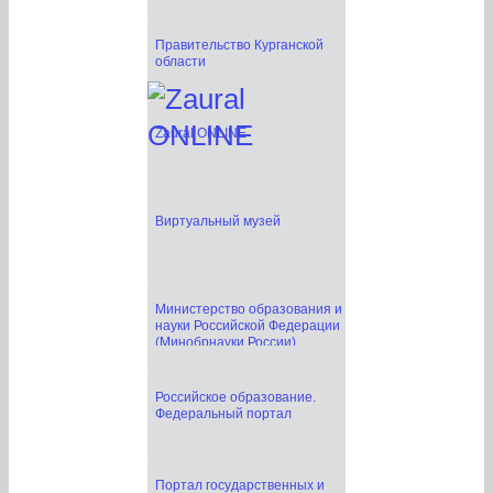
Title
Правительство Курганской
области
Zaural ONLINE
Zaural ONLINE
Виртуальный музей
Title
Министерство образования и
науки Российской Федерации
(Минобрнауки России)
Title
Российское образование.
Федеральный портал
Title
Портал государственных и