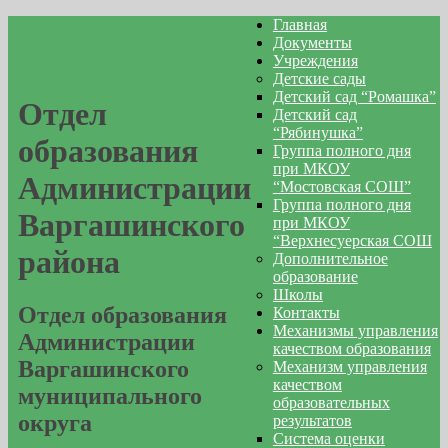
Главная
Документы
Учреждения
Детские сады
Детский сад “Ромашка”
Отдел
Детский сад
“Рябинушка”
образования
Группа полного дня
при МКОУ
Администрации
“Мостовская СОШ”
Группа полного дня
Варгашинского
при МКОУ
“Верхнесуерская СОШ
района
Дополнительное
образование
Школы
Отдел образования
Контакты
Механизмы управления
Администрации
качеством образования
Варгашинского
Механизм управления
качеством
муниципального
образовательных
округа
результатов
Система оценки