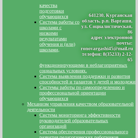
качества
подготовки
641230, Курганская
обучающихся
область, р.п. Варгаши,
Система работы со
ул. Социалистическая,
школами с
86
низкими
адрес электронной
результатами
почты:
обучения и (или)
ronovargashi45@mail.ru
школами,
телефон: 8(35233) 2-12-
65
функционирующими в неблагоприятных
социальных условиях.
Система выявления поддержки и развития
способностей и талантов у детей и молодежи
Системы работы по самоопределению и
профессиональной ориентации
обучающихся
Механизм управления качеством образовательной
деятельности
Система мониторинга эффективности
руководителей образовательных
организаций
Система обеспечения профессионального
развития педагогических работников